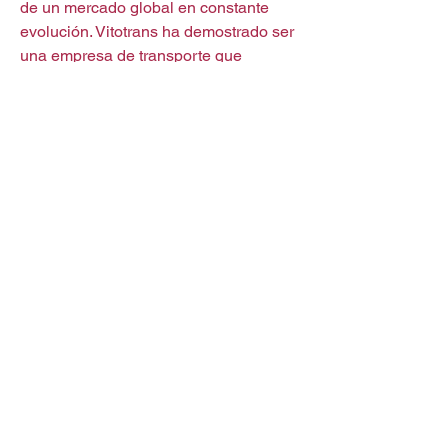
de un mercado global en constante 
evolución. Vitotrans ha demostrado ser 
una empresa de transporte que 
entiende la complejidad de los 
mercados globales y está preparada 
para ofrecer soluciones 
personalizadas que cumplan con las 
expectativas de sus clientes. Sus 
servicios abarcan desde el transporte 
refrigerado por carretera hasta la 
gestión de cargas más complejas, 
asegurando que cada cliente reciba un 
servicio adaptado a sus necesidades 
específicas